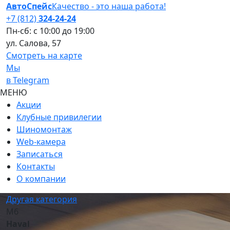
АвтоСпейс
Качество
- это
наша работа!
+7 (812)
324-24-24
Пн-сб:
с 10:00 до 19:00
ул. Салова, 57
Смотреть на карте
Мы
в Telegram
МЕНЮ
Акции
Клубные привилегии
Шиномонтаж
Web-камера
Записаться
Контакты
О компании
Другая категория
M6
Haval