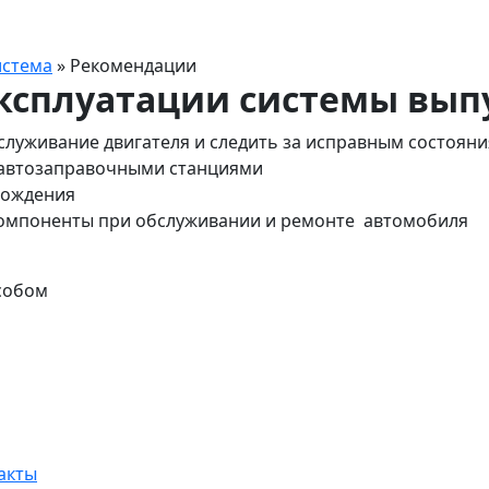
истема
»
Рекомендации
ксплуатации системы вып
служивание двигателя и следить за исправным состояни
 автозаправочными станциями
вождения
компоненты при обслуживании и ремонте автомобиля
собом
акты