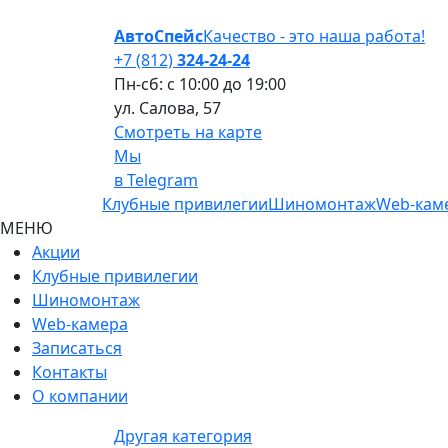
АвтоСпейс
Качество
- это
наша работа!
+7 (812)
324-24-24
Пн-сб:
с 10:00 до 19:00
ул. Салова, 57
Смотреть на карте
Мы
в Telegram
Клубные привилегии
Шиномонтаж
Web-кам
МЕНЮ
Акции
Клубные привилегии
Шиномонтаж
Web-камера
Записаться
Контакты
О компании
Другая категория