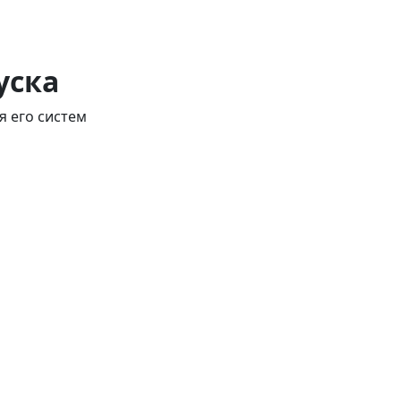
уска
я его систем