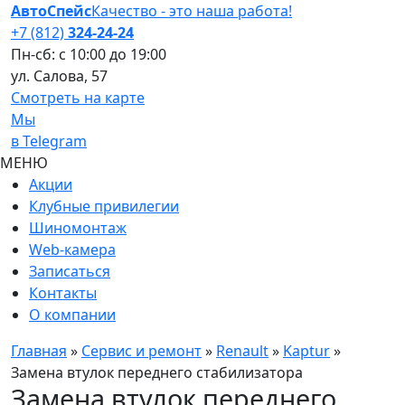
АвтоСпейс
Качество
- это
наша работа!
+7 (812)
324-24-24
Пн-сб:
с 10:00 до 19:00
ул. Салова, 57
Смотреть на карте
Мы
в Telegram
МЕНЮ
Акции
Клубные привилегии
Шиномонтаж
Web-камера
Записаться
Контакты
О компании
Главная
»
Сервис и ремонт
»
Renault
»
Kaptur
»
Замена втулок переднего стабилизатора
Замена втулок переднего